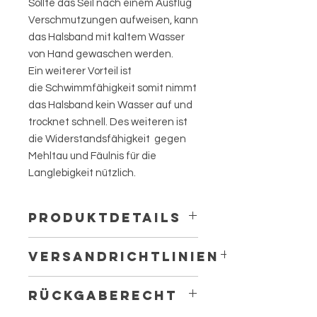
Sollte das Seil nach einem Ausflug
Verschmutzungen aufweisen, kann
das Halsband mit kaltem Wasser
von Hand gewaschen werden.
Ein weiterer Vorteil ist
die Schwimmfähigkeit somit nimmt
das Halsband kein Wasser auf und
trocknet schnell. Des weiteren ist
die Widerstandsfähigkeit gegen
Mehltau und Fäulnis für die
Langlebigkeit nützlich.
PRODUKTDETAILS
Handgefertigtes Halsband aus
VERSANDRICHTLINIEN
hochwertigem, geflochtenem
Polypropylen Multifilem Seil.
Alle Bestellungen werden individuell
Seil Ø 6mm
RÜCKGABERECHT
angefertigt. Die Bearbeitungszeit
Karabiner, Ringe und Abschlüsse
hängt von der Gesamtzahl der